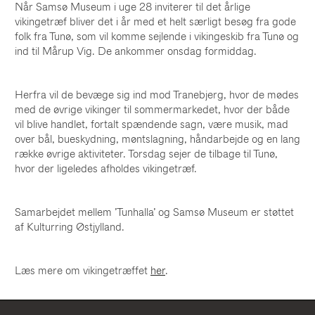
Når Samsø Museum i uge 28 inviterer til det årlige
vikingetræf bliver det i år med et helt særligt besøg fra gode
folk fra Tunø, som vil komme sejlende i vikingeskib fra Tunø og
ind til Mårup Vig. De ankommer onsdag formiddag.
Herfra vil de bevæge sig ind mod Tranebjerg, hvor de mødes
med de øvrige vikinger til sommermarkedet, hvor der både
vil blive handlet, fortalt spændende sagn, være musik, mad
over bål, bueskydning, møntslagning, håndarbejde og en lang
række øvrige aktiviteter. Torsdag sejer de tilbage til Tunø,
hvor der ligeledes afholdes vikingetræf.
Samarbejdet mellem ’Tunhalla’ og Samsø Museum er støttet
af Kulturring Østjylland.
Læs mere om vikingetræffet
her
.