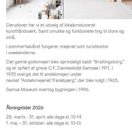
Derudover har vi et udvalg af lokalproduceret
kunsthåndværk. Samt smukke og funktionelle ting til store og
små.
I sommerhalvåret fungerer mejeriet som turistkontor
i weekenderne.
Det gamle godsmejeri blev oprindeligt kaldt ”Brattingsborg,”
og er opført af greve C.F. Danneskiold-Samsøe i 1911. I
1935
overgik det til andelsmejeri under
navnet
”Andelsmejeriet Tranebjærg”, der blev solgt
i 1965.
Samsø Museum overtog bygningen i 1996.
Åbningstider 2026
28. marts - 31. april: alle dage kl. 10-14
1. maj – 31. oktober: alle dage kl. 10-16